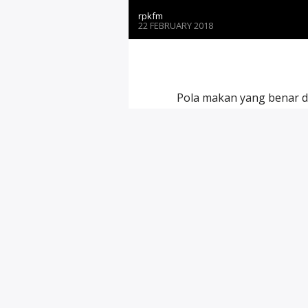
rpkfm
22 FEBRUARY 2018
Pola makan yang benar d
seseorang terkena kanker
dari American Institute 
PAGES
1