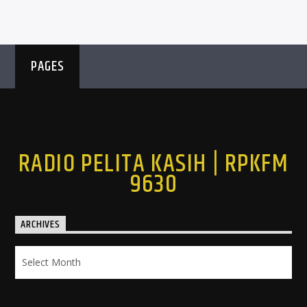
PAGES
RADIO PELITA KASIH | RPKFM
9630
ARCHIVES
Archives