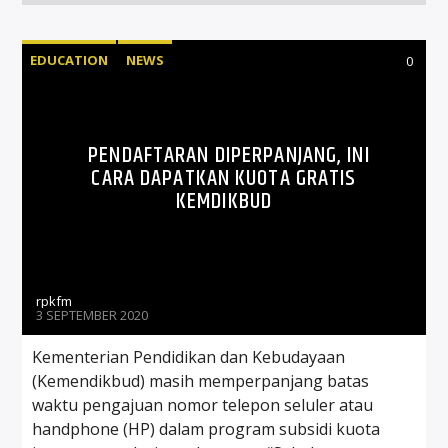
EDUCATION
NEWS
0
PENDAFTARAN DIPERPANJANG, INI
CARA DAPATKAN KUOTA GRATIS
KEMDIKBUD
rpkfm
3 SEPTEMBER 2020
Kementerian Pendidikan dan Kebudayaan
(Kemendikbud) masih memperpanjang batas
waktu pengajuan nomor telepon seluler atau
handphone (HP) dalam program subsidi kuota