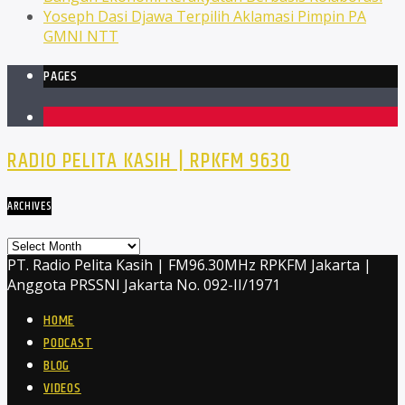
Yoseph Dasi Djawa Terpilih Aklamasi Pimpin PA
GMNI NTT
PAGES
1
RADIO PELITA KASIH | RPKFM 9630
ARCHIVES
Archives
PT. Radio Pelita Kasih | FM96.30MHz RPKFM Jakarta |
Anggota PRSSNI Jakarta No. 092-II/1971
HOME
PODCAST
BLOG
VIDEOS