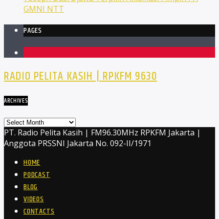
GMNI NTT
PAGES
1
RADIO PELITA KASIH | RPKFM 9630
ARCHIVES
Archives
PT. Radio Pelita Kasih | FM96.30MHz RPKFM Jakarta |
Anggota PRSSNI Jakarta No. 092-II/1971
HOME
PODCAST
BLOG
VIDEOS
CONTACTS