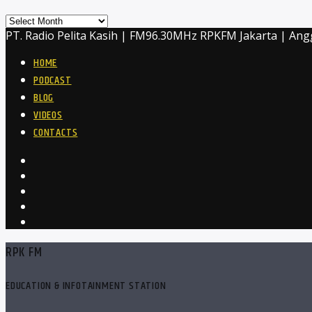
Archives
PT. Radio Pelita Kasih | FM96.30MHz RPKFM Jakarta | Ang
HOME
PODCAST
BLOG
VIDEOS
CONTACTS
RPK FM
EDUCATION & INFOTAINMENT STATION