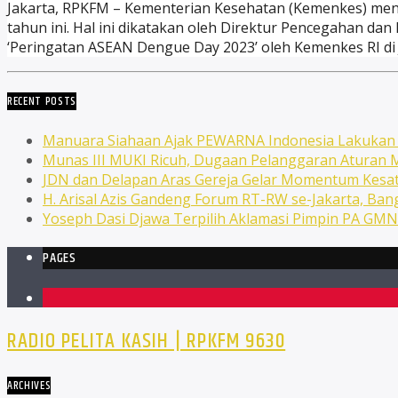
Jakarta, RPKFM – Kementerian Kesehatan (Kemenkes) men
tahun ini. Hal ini dikatakan oleh Direktur Pencegahan d
‘Peringatan ASEAN Dengue Day 2023’ oleh Kemenkes RI di Ja
RECENT POSTS
Manuara Siahaan Ajak PEWARNA Indonesia Lakuka
Munas III MUKI Ricuh, Dugaan Pelanggaran Atura
JDN dan Delapan Aras Gereja Gelar Momentum Kesat
H. Arisal Azis Gandeng Forum RT-RW se-Jakarta, Ba
Yoseph Dasi Djawa Terpilih Aklamasi Pimpin PA GM
PAGES
1
RADIO PELITA KASIH | RPKFM 9630
ARCHIVES