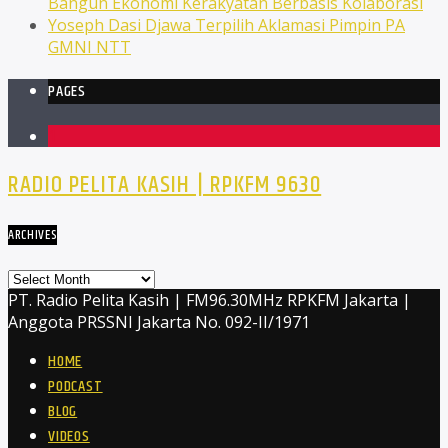
Bangun Ekonomi Kerakyatan Berbasis Kolaborasi
Yoseph Dasi Djawa Terpilih Aklamasi Pimpin PA
GMNI NTT
PAGES
1
RADIO PELITA KASIH | RPKFM 9630
ARCHIVES
Archives
PT. Radio Pelita Kasih | FM96.30MHz RPKFM Jakarta |
Anggota PRSSNI Jakarta No. 092-II/1971
HOME
PODCAST
BLOG
VIDEOS