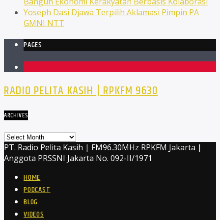
Bangun Ekonomi Kerakyatan Berbasis Kolaborasi
Yoseph Dasi Djawa Terpilih Aklamasi Pimpin PA
GMNI NTT
PAGES
1
RADIO PELITA KASIH | RPKFM 9630
ARCHIVES
Archives
PT. Radio Pelita Kasih | FM96.30MHz RPKFM Jakarta |
Anggota PRSSNI Jakarta No. 092-II/1971
HOME
PODCAST
BLOG
VIDEOS