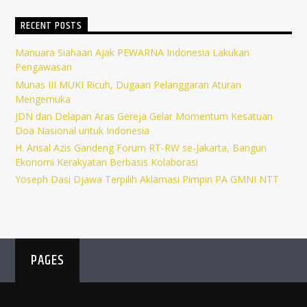
RECENT POSTS
Manuara Siahaan Ajak PEWARNA Indonesia Lakukan
Pengawasan
Munas III MUKI Ricuh, Dugaan Pelanggaran Aturan
Mengemuka
JDN dan Delapan Aras Gereja Gelar Momentum Kesatuan
Doa Nasional untuk Indonesia
H. Arisal Azis Gandeng Forum RT-RW se-Jakarta, Bangun
Ekonomi Kerakyatan Berbasis Kolaborasi
Yoseph Dasi Djawa Terpilih Aklamasi Pimpin PA GMNI NTT
PAGES