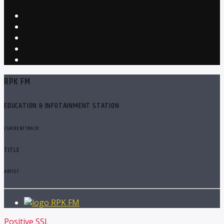
RPK FM
EDUCATION & INFOTAINMENT STATION
CURRENT TRACK
TITLE
ARTIST
RPK FM
Positive SSL