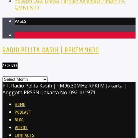
Yoseph Dasi Djawa Terpilih Aklamasi Pimpin PA
GMNI NTT
PAGES
1
RADIO PELITA KASIH | RPKFM 9630
ARCHIVES
Archives
PT. Radio Pelita Kasih | FM96.30MHz RPKFM Jakarta |
Anggota PRSSNI Jakarta No. 092-II/1971
HOME
PODCAST
BLOG
VIDEOS
CONTACTS