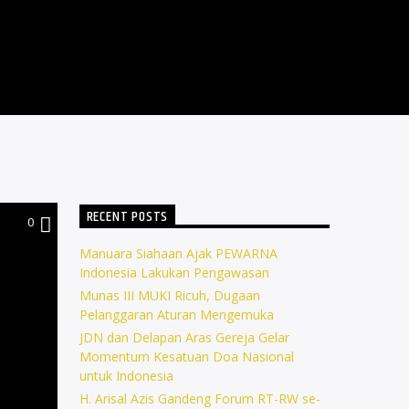
RECENT POSTS
0
Manuara Siahaan Ajak PEWARNA
Indonesia Lakukan Pengawasan
Munas III MUKI Ricuh, Dugaan
Pelanggaran Aturan Mengemuka
JDN dan Delapan Aras Gereja Gelar
Momentum Kesatuan Doa Nasional
untuk Indonesia
H. Arisal Azis Gandeng Forum RT-RW se-