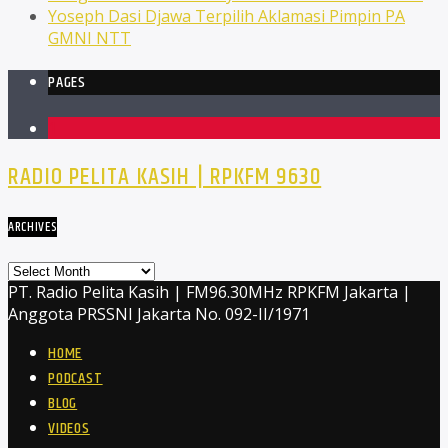
Yoseph Dasi Djawa Terpilih Aklamasi Pimpin PA
GMNI NTT
PAGES
1
RADIO PELITA KASIH | RPKFM 9630
ARCHIVES
Archives
PT. Radio Pelita Kasih | FM96.30MHz RPKFM Jakarta |
Anggota PRSSNI Jakarta No. 092-II/1971
HOME
PODCAST
BLOG
VIDEOS