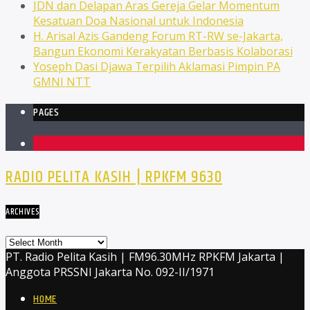
JDN dan Delapan Aras Gereja Gelar Momentum
Kesatuan Doa Nasional untuk Indonesia
H. Arisal Azis Gandeng Forum RT-RW se-Jakarta,
Bangun Ekonomi Kerakyatan Berbasis Kolaborasi
Yoseph Dasi Djawa Terpilih Aklamasi Pimpin PA
GMNI NTT
PAGES
1
RADIO PELITA KASIH | RPKFM 9630
ARCHIVES
Archives
PT. Radio Pelita Kasih | FM96.30MHz RPKFM Jakarta |
Anggota PRSSNI Jakarta No. 092-II/1971
HOME