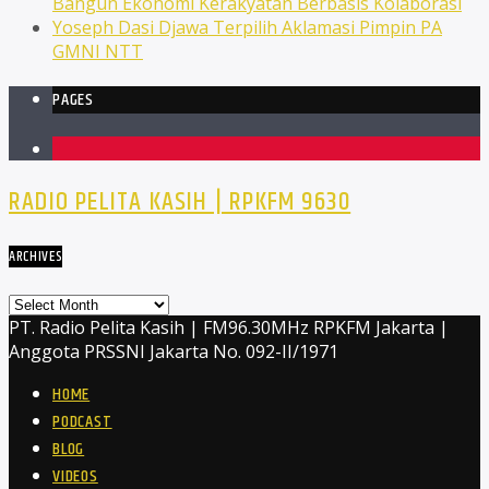
Bangun Ekonomi Kerakyatan Berbasis Kolaborasi
Yoseph Dasi Djawa Terpilih Aklamasi Pimpin PA
GMNI NTT
PAGES
1
RADIO PELITA KASIH | RPKFM 9630
ARCHIVES
Archives
PT. Radio Pelita Kasih | FM96.30MHz RPKFM Jakarta |
Anggota PRSSNI Jakarta No. 092-II/1971
HOME
PODCAST
BLOG
VIDEOS