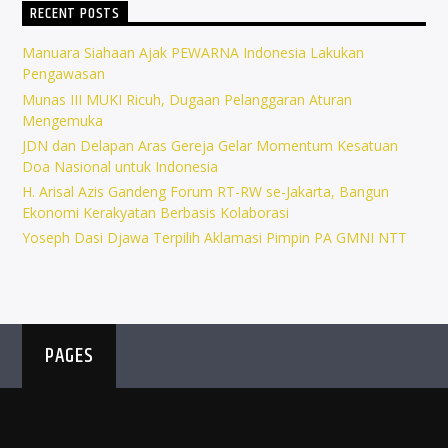
RECENT POSTS
Manuara Siahaan Ajak PEWARNA Indonesia Lakukan
Pengawasan
Munas III MUKI Ricuh, Dugaan Pelanggaran Aturan
Mengemuka
JDN dan Delapan Aras Gereja Gelar Momentum Kesatuan
Doa Nasional untuk Indonesia
H. Arisal Azis Gandeng Forum RT-RW se-Jakarta, Bangun
Ekonomi Kerakyatan Berbasis Kolaborasi
Yoseph Dasi Djawa Terpilih Aklamasi Pimpin PA GMNI NTT
PAGES