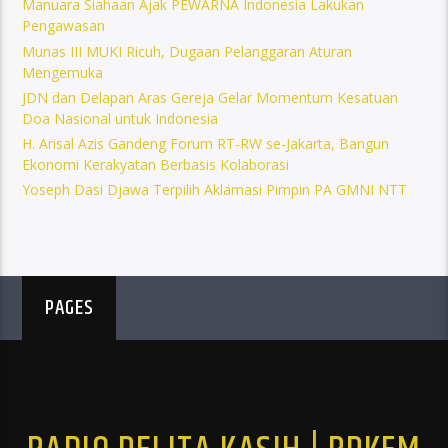
Manuara Siahaan Ajak PEWARNA Indonesia Lakukan
Pengawasan
Munas III MUKI Ricuh, Dugaan Pelanggaran Aturan
Mengemuka
JDN dan Delapan Aras Gereja Gelar Momentum Kesatuan
Doa Nasional untuk Indonesia
H. Arisal Azis Gandeng Forum RT-RW se-Jakarta, Bangun
Ekonomi Kerakyatan Berbasis Kolaborasi
Yoseph Dasi Djawa Terpilih Aklamasi Pimpin PA GMNI NTT
PAGES