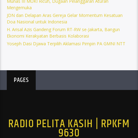
Munas III MUKI Ricuh, Dugaan Pelanggaran Aturan
Mengemuka
JDN dan Delapan Aras Gereja Gelar Momentum Kesatuan
Doa Nasional untuk Indonesia
H. Arisal Azis Gandeng Forum RT-RW se-Jakarta, Bangun
Ekonomi Kerakyatan Berbasis Kolaborasi
Yoseph Dasi Djawa Terpilih Aklamasi Pimpin PA GMNI NTT
PAGES
RADIO PELITA KASIH | RPKFM
9630