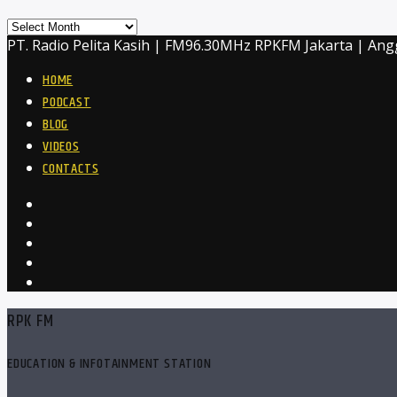
Archives
PT. Radio Pelita Kasih | FM96.30MHz RPKFM Jakarta | Ang
HOME
PODCAST
BLOG
VIDEOS
CONTACTS
RPK FM
EDUCATION & INFOTAINMENT STATION