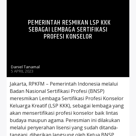
PEMERINTAH RESMIKAN LSP KKK
SEBAGAI LEMBAGA SERTIFIKASI
PROFESI KONSELOR
Daniel Tanamal
5 APRIL 2023
Jakarta, RPKFM – Pemerintah Indonesia melalui
Badan Nasional Sertifikasi Profesi (BNSP)
meresmikan Lembaga Sertifikasi Profesi Konselor
Keluarga Kreatif (LSP KKK), sebagai lembaga yang
akan mensertifikasi profesi konselor baik lintas
budaya maupun agama. Peresmian ini dilakukan
melalui penyerahan lisensi yang sudah ditanda-
tangani, diberikan langsung oleh Ketua BNSP,