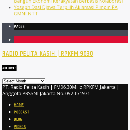
Bangun Ekonomi Kerakyatan Berbasis Kolaborasi
Yoseph Dasi Djawa Terpilih Aklamasi Pimpin PA
GMNI NTT
PAGES
1
RADIO PELITA KASIH | RPKFM 9630
ARCHIVES
Archives
PT. Radio Pelita Kasih | FM96.30MHz RPKFM Jakarta |
Anggota PRSSNI Jakarta No. 092-II/1971
HOME
PODCAST
BLOG
VIDEOS