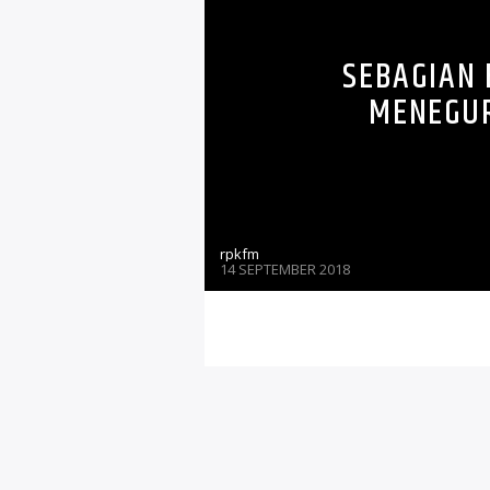
SEBAGIAN
MENEGUR
rpkfm
14 SEPTEMBER 2018
Sebagian besar perempua
tidak merokok di dalam 
meninggalkan ruangan sa
mereka tengah merokok.