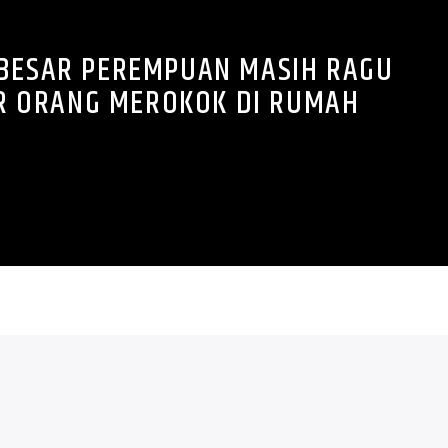
 BESAR PEREMPUAN MASIH RAGU
 ORANG MEROKOK DI RUMAH
n, terutama ibu hamil, masih ragu meminta orang untuk
rumah. Kebanyakan dari mereka memilih untuk
at suami, mertua, sanak saudara lainnya, bahkan tamu
 Padahal, mereka merasa terganggu dengan asap yang