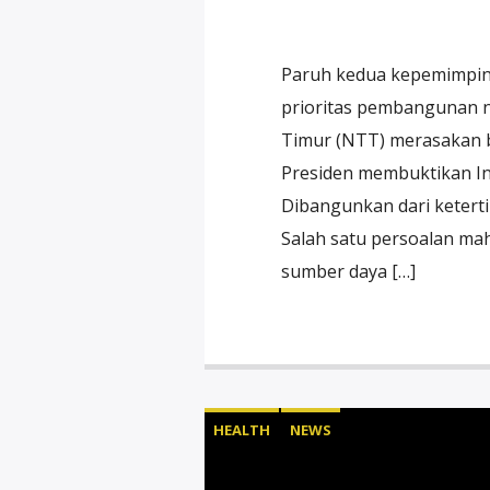
Paruh kedua kepemimpin
prioritas pembangunan n
Timur (NTT) merasakan b
Presiden membuktikan Ind
Dibangunkan dari ketert
Salah satu persoalan m
sumber daya […]
HEALTH
NEWS