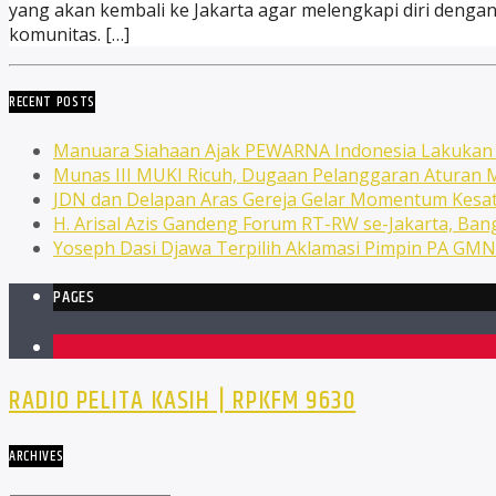
yang akan kembali ke Jakarta agar melengkapi diri dengan 
komunitas. […]
RECENT POSTS
Manuara Siahaan Ajak PEWARNA Indonesia Lakuka
Munas III MUKI Ricuh, Dugaan Pelanggaran Atura
JDN dan Delapan Aras Gereja Gelar Momentum Kesat
H. Arisal Azis Gandeng Forum RT-RW se-Jakarta, Ba
Yoseph Dasi Djawa Terpilih Aklamasi Pimpin PA GM
PAGES
1
RADIO PELITA KASIH | RPKFM 9630
ARCHIVES