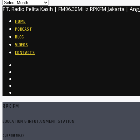
Archives
PT. Radio Pelita Kasih | FM96.30MHz RPKFM Jakarta | Ang
HOME
PODCAST
BLOG
VIDEOS
CONTACTS
RPK FM
EDUCATION & INFOTAINMENT STATION
CURRENT TRACK