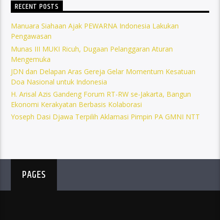
RECENT POSTS
Manuara Siahaan Ajak PEWARNA Indonesia Lakukan
Pengawasan
Munas III MUKI Ricuh, Dugaan Pelanggaran Aturan
Mengemuka
JDN dan Delapan Aras Gereja Gelar Momentum Kesatuan
Doa Nasional untuk Indonesia
H. Arisal Azis Gandeng Forum RT-RW se-Jakarta, Bangun
Ekonomi Kerakyatan Berbasis Kolaborasi
Yoseph Dasi Djawa Terpilih Aklamasi Pimpin PA GMNI NTT
PAGES