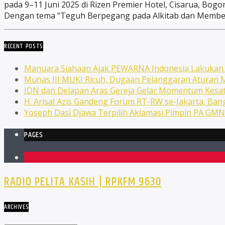
pada 9–11 Juni 2025 di Rizen Premier Hotel, Cisarua, Bogo
Dengan tema “Teguh Berpegang pada Alkitab dan Memberit
RECENT POSTS
Manuara Siahaan Ajak PEWARNA Indonesia Lakuka
Munas III MUKI Ricuh, Dugaan Pelanggaran Atura
JDN dan Delapan Aras Gereja Gelar Momentum Kesat
H. Arisal Azis Gandeng Forum RT-RW se-Jakarta, Ba
Yoseph Dasi Djawa Terpilih Aklamasi Pimpin PA GM
PAGES
1
RADIO PELITA KASIH | RPKFM 9630
ARCHIVES