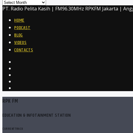
Archives
PT. Radio Pelita Kasih | FM96.30MHz RPKFM Jakarta | Ang
HOME
PODCAST
BLOG
VIDEOS
CONTACTS
RPK FM
EDUCATION & INFOTAINMENT STATION
CURRENT TRACK