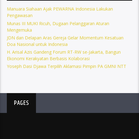
Manuara Siahaan Ajak PEWARNA Indonesia Lakukan
Pengawasan
Munas III MUKI Ricuh, Dugaan Pelanggaran Aturan
Mengemuka
JDN dan Delapan Aras Gereja Gelar Momentum Kesatuan
Doa Nasional untuk Indonesia
H. Arisal Azis Gandeng Forum RT-RW se-Jakarta, Bangun
Ekonomi Kerakyatan Berbasis Kolaborasi
Yoseph Dasi Djawa Terpilih Aklamasi Pimpin PA GMNI NTT
PAGES