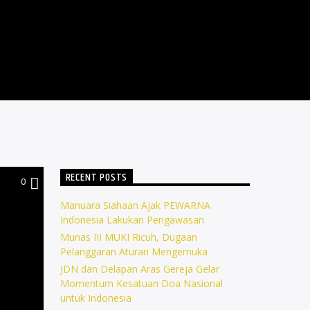
RECENT POSTS
0
Manuara Siahaan Ajak PEWARNA
Indonesia Lakukan Pengawasan
Munas III MUKI Ricuh, Dugaan
Pelanggaran Aturan Mengemuka
JDN dan Delapan Aras Gereja Gelar
Momentum Kesatuan Doa Nasional
untuk Indonesia