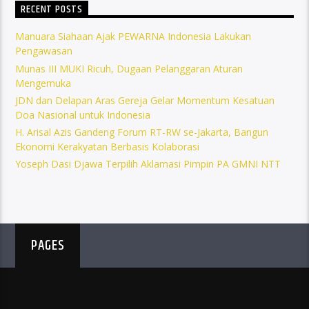
RECENT POSTS
Manuara Siahaan Ajak PEWARNA Indonesia Lakukan
Pengawasan
Munas III MUKI Ricuh, Dugaan Pelanggaran Aturan
Mengemuka
JDN dan Delapan Aras Gereja Gelar Momentum Kesatuan
Doa Nasional untuk Indonesia
H. Arisal Azis Gandeng Forum RT-RW se-Jakarta, Bangun
Ekonomi Kerakyatan Berbasis Kolaborasi
Yoseph Dasi Djawa Terpilih Aklamasi Pimpin PA GMNI NTT
PAGES