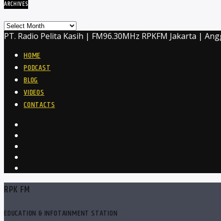
ARCHIVES
Archives
PT. Radio Pelita Kasih | FM96.30MHz RPKFM Jakarta | Ang
HOME
PODCAST
BLOG
VIDEOS
CONTACTS
RPK FM
EDUCATION & INFOTAINMENT STATION