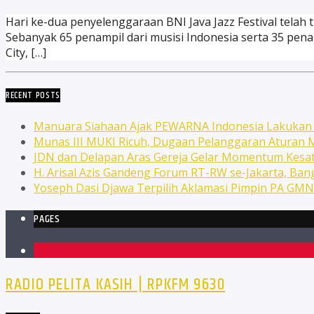
Hari ke-dua penyelenggaraan BNI Java Jazz Festival telah ti
Sebanyak 65 penampil dari musisi Indonesia serta 35 penamp
City, […]
RECENT POSTS
Manuara Siahaan Ajak PEWARNA Indonesia Lakuka
Munas III MUKI Ricuh, Dugaan Pelanggaran Atura
JDN dan Delapan Aras Gereja Gelar Momentum Kesat
H. Arisal Azis Gandeng Forum RT-RW se-Jakarta, Ba
Yoseph Dasi Djawa Terpilih Aklamasi Pimpin PA GM
PAGES
1
RADIO PELITA KASIH | RPKFM 9630