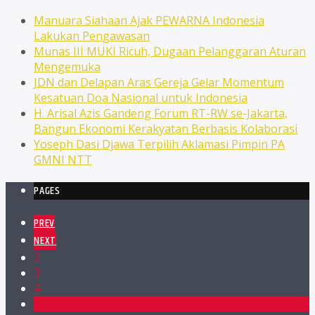
Manuara Siahaan Ajak PEWARNA Indonesia
Lakukan Pengawasan
Munas III MUKI Ricuh, Dugaan Pelanggaran Aturan
Mengemuka
JDN dan Delapan Aras Gereja Gelar Momentum
Kesatuan Doa Nasional untuk Indonesia
H. Arisal Azis Gandeng Forum RT-RW se-Jakarta,
Bangun Ekonomi Kerakyatan Berbasis Kolaborasi
Yoseph Dasi Djawa Terpilih Aklamasi Pimpin PA
GMNI NTT
PAGES
PREV
NEXT
2
3
4
5