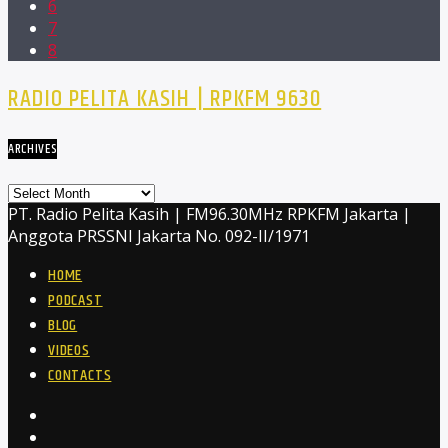
6
7
8
RADIO PELITA KASIH | RPKFM 9630
ARCHIVES
Archives
PT. Radio Pelita Kasih | FM96.30MHz RPKFM Jakarta |
Anggota PRSSNI Jakarta No. 092-II/1971
HOME
PODCAST
BLOG
VIDEOS
CONTACTS