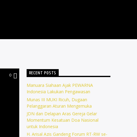
RECENT POSTS
0
Manuara Siahaan Ajak PEWARNA
Indonesia Lakukan Pengawasan
Munas III MUKI Ricuh, Dugaan
Pelanggaran Aturan Mengemuka
JDN dan Delapan Aras Gereja Gelar
Momentum Kesatuan Doa Nasional
untuk Indonesia
H. Arisal Azis Gandeng Forum RT-RW se-