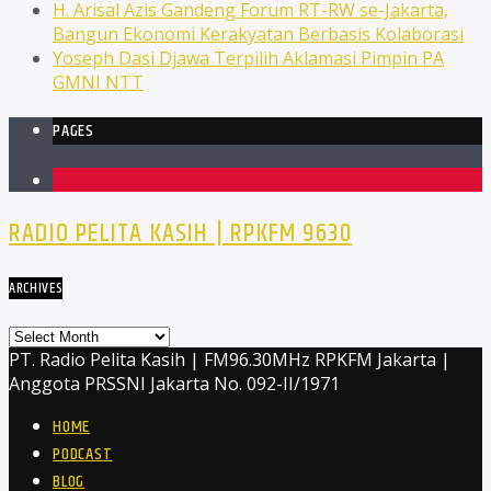
H. Arisal Azis Gandeng Forum RT-RW se-Jakarta,
Bangun Ekonomi Kerakyatan Berbasis Kolaborasi
Yoseph Dasi Djawa Terpilih Aklamasi Pimpin PA
GMNI NTT
PAGES
1
RADIO PELITA KASIH | RPKFM 9630
ARCHIVES
Archives
PT. Radio Pelita Kasih | FM96.30MHz RPKFM Jakarta |
Anggota PRSSNI Jakarta No. 092-II/1971
HOME
PODCAST
BLOG