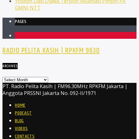
Yoseph Dasi Djawa Terpilih Aklamasi Pimpin PA
GMNI NTT
PAGES
1
RADIO PELITA KASIH | RPKFM 9630
ARCHIVES
Archives
PT. Radio Pelita Kasih | FM96.30MHz RPKFM Jakarta |
Anggota PRSSNI Jakarta No. 092-II/1971
HOME
PODCAST
BLOG
VIDEOS
CONTACTS