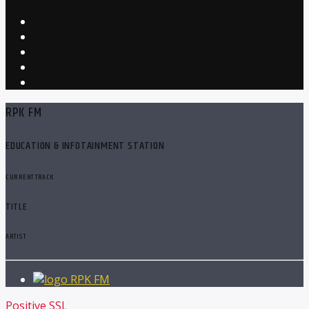
RPK FM
EDUCATION & INFOTAINMENT STATION
CURRENT TRACK
TITLE
ARTIST
RPK FM
Positive SSL