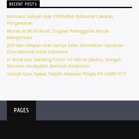
RECENT POSTS
Manuara Siahaan Ajak PEWARNA Indonesia Lakukan
Pengawasan
Munas III MUKI Ricuh, Dugaan Pelanggaran Aturan
Mengemuka
JDN dan Delapan Aras Gereja Gelar Momentum Kesatuan
Doa Nasional untuk Indonesia
H. Arisal Azis Gandeng Forum RT-RW se-Jakarta, Bangun
Ekonomi Kerakyatan Berbasis Kolaborasi
Yoseph Dasi Djawa Terpilih Aklamasi Pimpin PA GMNI NTT
PAGES