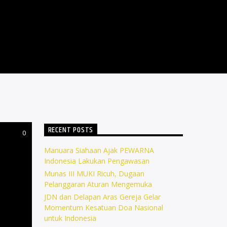
RECENT POSTS
0
Manuara Siahaan Ajak PEWARNA
Indonesia Lakukan Pengawasan
Munas III MUKI Ricuh, Dugaan
Pelanggaran Aturan Mengemuka
JDN dan Delapan Aras Gereja Gelar
Momentum Kesatuan Doa Nasional
untuk Indonesia