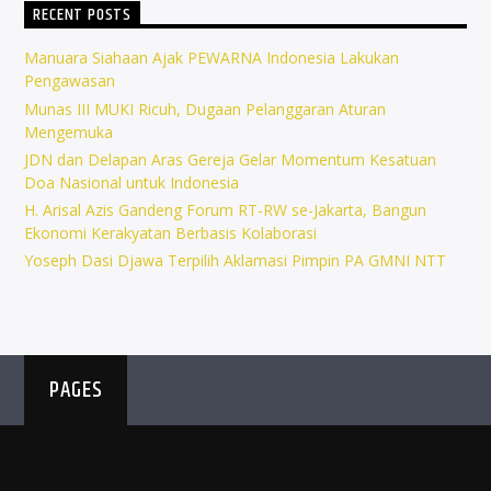
RECENT POSTS
Manuara Siahaan Ajak PEWARNA Indonesia Lakukan
Pengawasan
Munas III MUKI Ricuh, Dugaan Pelanggaran Aturan
Mengemuka
JDN dan Delapan Aras Gereja Gelar Momentum Kesatuan
Doa Nasional untuk Indonesia
H. Arisal Azis Gandeng Forum RT-RW se-Jakarta, Bangun
Ekonomi Kerakyatan Berbasis Kolaborasi
Yoseph Dasi Djawa Terpilih Aklamasi Pimpin PA GMNI NTT
PAGES