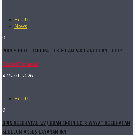
Health
News
0
PDPI SOROTI DARURAT TB & DAMPAK GANGGUAN TIDUR
Daniel Tanamal
4 March 2026
Health
0
BPJS KESEHATAN WAJIBKAN SKRINING RIWAYAT KESEHATAN
SEBELUM AKSES LAYANAN JKN