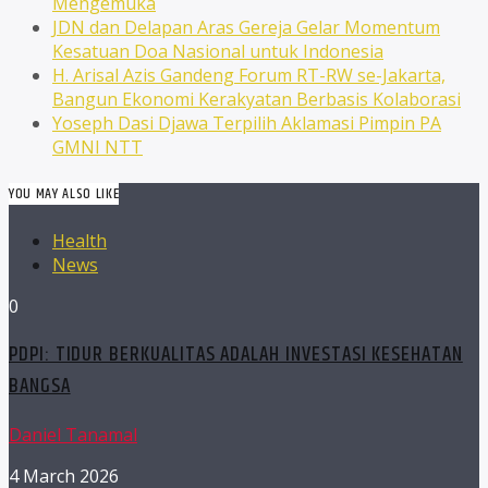
Mengemuka
JDN dan Delapan Aras Gereja Gelar Momentum
Kesatuan Doa Nasional untuk Indonesia
H. Arisal Azis Gandeng Forum RT-RW se-Jakarta,
Bangun Ekonomi Kerakyatan Berbasis Kolaborasi
Yoseph Dasi Djawa Terpilih Aklamasi Pimpin PA
GMNI NTT
YOU MAY ALSO LIKE
Health
News
0
PDPI: TIDUR BERKUALITAS ADALAH INVESTASI KESEHATAN
BANGSA
Daniel Tanamal
4 March 2026