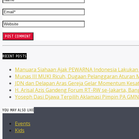
RECENT POSTS
Manuara Siahaan Ajak PEWARNA Indonesia Lakuka
Munas III MUKI Ricuh, Dugaan Pelanggaran Atura
JDN dan Delapan Aras Gereja Gelar Momentum Kesat
H. Arisal Azis Gandeng Forum RT-RW se-Jakarta, Ba
Yoseph Dasi Djawa Terpilih Aklamasi Pimpin PA GM
YOU MAY ALSO LIKE
Events
Kids