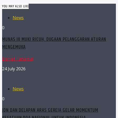
YOU MAY ALSO LIKE
News
0
MUNAS III MUKI RICUH, DUGAAN PELANGGARAN ATURAN
MENGEMUKA
Daniel Tanamal
24 July 2026
News
0
JDN DAN DELAPAN ARAS GEREJA GELAR MOMENTUM
KESATUAN DOA NASIONAL UNTUK INDONESIA