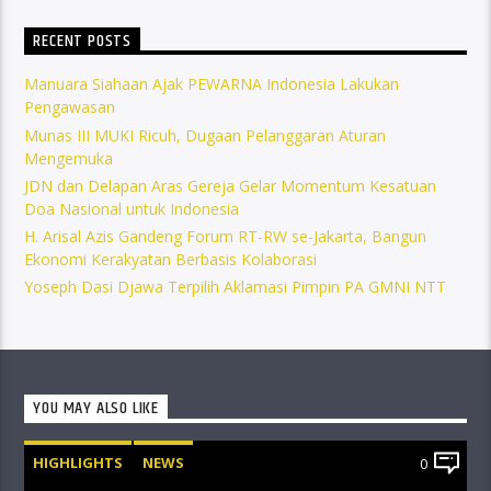
RECENT POSTS
Manuara Siahaan Ajak PEWARNA Indonesia Lakukan
Pengawasan
Munas III MUKI Ricuh, Dugaan Pelanggaran Aturan
Mengemuka
JDN dan Delapan Aras Gereja Gelar Momentum Kesatuan
Doa Nasional untuk Indonesia
H. Arisal Azis Gandeng Forum RT-RW se-Jakarta, Bangun
Ekonomi Kerakyatan Berbasis Kolaborasi
Yoseph Dasi Djawa Terpilih Aklamasi Pimpin PA GMNI NTT
YOU MAY ALSO LIKE
HIGHLIGHTS
NEWS
0