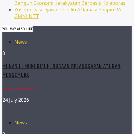
Bangun Ekonomi Kerakyatan Berbasis Kolaborasi
Yoseph Dasi Djawa Terpilih Aklamasi Pimpin PA
GMNI NTT
YOU MAY ALSO LIKE
News
0
MUNAS III MUKI RICUH, DUGAAN PELANGGARAN ATURAN
MENGEMUKA
Daniel Tanamal
24 July 2026
News
0