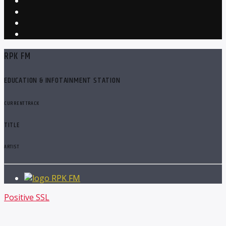
RPK FM
EDUCATION & INFOTAINMENT STATION
CURRENT TRACK
TITLE
ARTIST
RPK FM
Positive SSL