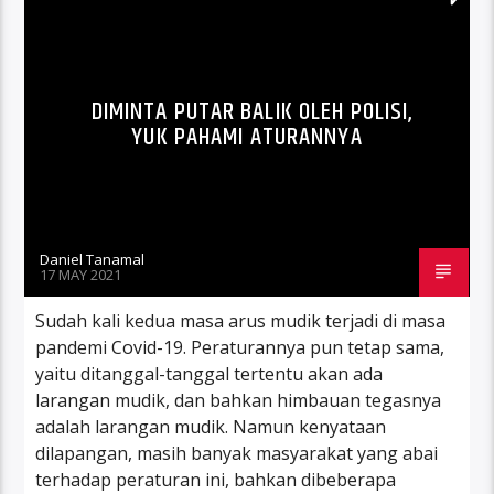
DIMINTA PUTAR BALIK OLEH POLISI,
YUK PAHAMI ATURANNYA
Daniel Tanamal
17 MAY 2021
Sudah kali kedua masa arus mudik terjadi di masa
pandemi Covid-19. Peraturannya pun tetap sama,
yaitu ditanggal-tanggal tertentu akan ada
larangan mudik, dan bahkan himbauan tegasnya
adalah larangan mudik. Namun kenyataan
dilapangan, masih banyak masyarakat yang abai
terhadap peraturan ini, bahkan dibeberapa