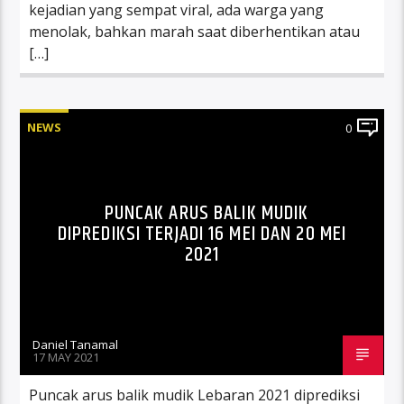
kejadian yang sempat viral, ada warga yang
menolak, bahkan marah saat diberhentikan atau
[…]
NEWS
0
PUNCAK ARUS BALIK MUDIK
DIPREDIKSI TERJADI 16 MEI DAN 20 MEI
2021
Daniel Tanamal
17 MAY 2021
Puncak arus balik mudik Lebaran 2021 diprediksi