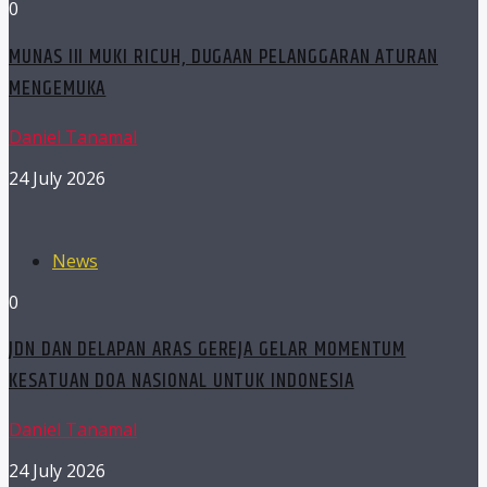
0
MUNAS III MUKI RICUH, DUGAAN PELANGGARAN ATURAN
MENGEMUKA
Daniel Tanamal
24 July 2026
News
0
JDN DAN DELAPAN ARAS GEREJA GELAR MOMENTUM
KESATUAN DOA NASIONAL UNTUK INDONESIA
Daniel Tanamal
24 July 2026