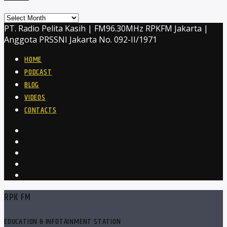
Archives
PT. Radio Pelita Kasih | FM96.30MHz RPKFM Jakarta |
Anggota PRSSNI Jakarta No. 092-II/1971
HOME
PODCAST
BLOG
VIDEOS
CONTACTS
RPK FM
EDUCATION & INFOTAINMENT STATION