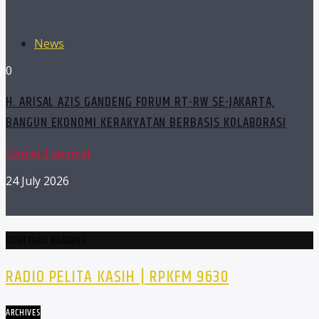
News
0
H. ARISAL AZIS GANDENG FORUM RT-RW SE-JAKARTA,
BANGUN EKONOMI KERAKYATAN BERBASIS KOLABORASI
Daniel Tanamal
24 July 2026
CONTINUE READING
RADIO PELITA KASIH | RPKFM 9630
ARCHIVES