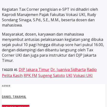
Kegiatan Tax Corner pengisian e-SPT ini dihadiri oleh
Kaprodi Manajemen Pajak Fakultas Vokasi UKI, Rudy
Sondang Sinaga, S.Pd., S.E., M.M., beserta dosen dan
mahasiswa.
Masyarakat, dosen, karyawan dan mahasiswa
menyambut antusias pelaksanaan kegiatan yang dibuka
sejak pukul 10 pagi hingga ditutup sore hari pukul 16.00,
dengan didampingi dan dibantu langsung oleh Tax
Corner UKI dan juga para instruktur dari DJP Jakarta
Timur.
TAGGED AS
DJP Jakara Timur
Dr. Juaniva Sidharta
Radio
Pelita Kasih
RPK FM
Sugeng Satoto
UKI
Vokasi UKI
AUTHOR
DANIEL TANAMAL