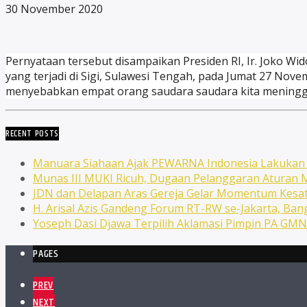
30 November 2020
Pernyataan tersebut disampaikan Presiden RI, Ir. Joko Wi
yang terjadi di Sigi, Sulawesi Tengah, pada Jumat 27 Nov
menyebabkan empat orang saudara saudara kita meningga
RECENT POSTS
Manuara Siahaan Ajak PEWARNA Indonesia Lakuka
Munas III MUKI Ricuh, Dugaan Pelanggaran Atura
JDN dan Delapan Aras Gereja Gelar Momentum Kesat
H. Arisal Azis Gandeng Forum RT-RW se-Jakarta, Ba
Yoseph Dasi Djawa Terpilih Aklamasi Pimpin PA GM
PAGES
PREV
NEXT