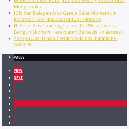
Munas III MUKI Ricuh, Dugaan Pelanggaran Aturan
Mengemuka
JDN dan Delapan Aras Gereja Gelar Momentum
Kesatuan Doa Nasional untuk Indonesia
H. Arisal Azis Gandeng Forum RT-RW se-Jakarta,
Bangun Ekonomi Kerakyatan Berbasis Kolaborasi
Yoseph Dasi Djawa Terpilih Aklamasi Pimpin PA
GMNI NTT
PAGES
PREV
NEXT
1
2
3
4
5
6
7