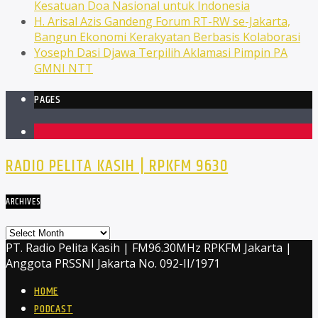
Kesatuan Doa Nasional untuk Indonesia
H. Arisal Azis Gandeng Forum RT-RW se-Jakarta,
Bangun Ekonomi Kerakyatan Berbasis Kolaborasi
Yoseph Dasi Djawa Terpilih Aklamasi Pimpin PA
GMNI NTT
PAGES
1
RADIO PELITA KASIH | RPKFM 9630
ARCHIVES
Archives
PT. Radio Pelita Kasih | FM96.30MHz RPKFM Jakarta |
Anggota PRSSNI Jakarta No. 092-II/1971
HOME
PODCAST