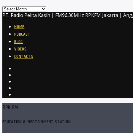
Archives
PT. Radio Pelita Kasih | FM96.30MHz RPKFM Jakarta | Ang
HOME
PODCAST
BLOG
VIDEOS
CONTACTS
RPK FM
EDUCATION & INFOTAINMENT STATION