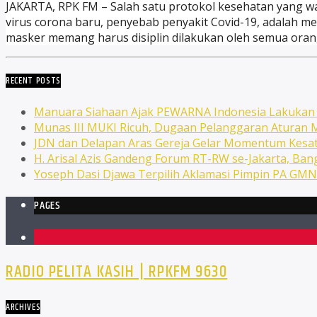
JAKARTA, RPK FM – Salah satu protokol kesehatan yang waj
virus corona baru, penyebab penyakit Covid-19, adalah 
masker memang harus disiplin dilakukan oleh semua orang
RECENT POSTS
Manuara Siahaan Ajak PEWARNA Indonesia Lakuka
Munas III MUKI Ricuh, Dugaan Pelanggaran Atura
JDN dan Delapan Aras Gereja Gelar Momentum Kesat
H. Arisal Azis Gandeng Forum RT-RW se-Jakarta, Ba
Yoseph Dasi Djawa Terpilih Aklamasi Pimpin PA GM
PAGES
1
RADIO PELITA KASIH | RPKFM 9630
ARCHIVES