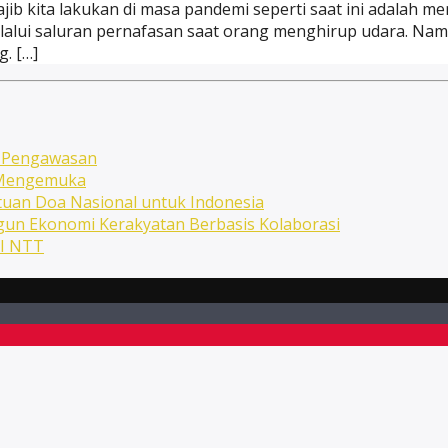
ib kita lakukan di masa pandemi seperti saat ini adalah m
melalui saluran pernafasan saat orang menghirup udara. N
. […]
n Pengawasan
n Mengemuka
uan Doa Nasional untuk Indonesia
ngun Ekonomi Kerakyatan Berbasis Kolaborasi
NI NTT