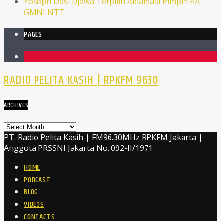
Yoseph Dasi Djawa Terpilih Aklamasi Pimpin PA
GMNI NTT
PAGES
1
RADIO PELITA KASIH | RPKFM 9630
ARCHIVES
Archives
PT. Radio Pelita Kasih | FM96.30MHz RPKFM Jakarta |
Anggota PRSSNI Jakarta No. 092-II/1971
HOME
PODCAST
BLOG
VIDEOS
CONTACTS