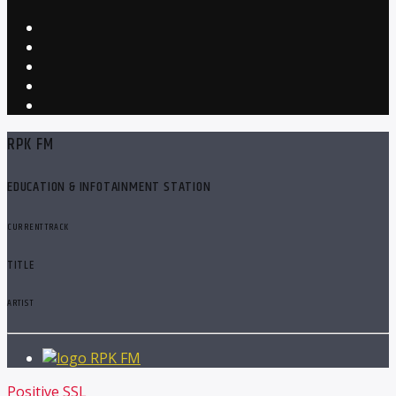
RPK FM
EDUCATION & INFOTAINMENT STATION
CURRENT TRACK
TITLE
ARTIST
RPK FM
Positive SSL