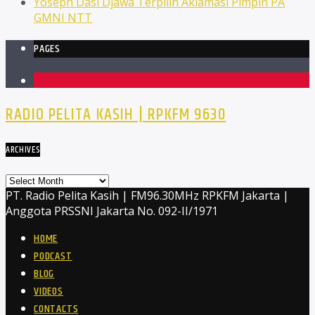
Yoseph Dasi Djawa Terpilih Aklamasi Pimpin PA
GMNI NTT
PAGES
1
RADIO PELITA KASIH | RPKFM 9630
ARCHIVES
Archives
PT. Radio Pelita Kasih | FM96.30MHz RPKFM Jakarta |
Anggota PRSSNI Jakarta No. 092-II/1971
HOME
PODCAST
BLOG
VIDEOS
CONTACTS