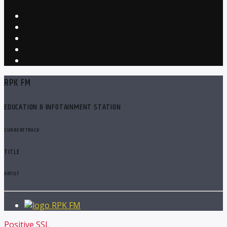
RPK FM
EDUCATION & INFOTAINMENT STATION
CURRENT TRACK
TITLE
ARTIST
RPK FM
Positive SSL