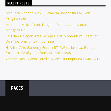
RECENT POSTS
Manuara Siahaan Ajak PEWARNA Indonesia Lakukan
Pengawasan
Munas III MUKI Ricuh, Dugaan Pelanggaran Aturan
Mengemuka
JDN dan Delapan Aras Gereja Gelar Momentum Kesatuan
Doa Nasional untuk Indonesia
H. Arisal Azis Gandeng Forum RT-RW se-Jakarta, Bangun
Ekonomi Kerakyatan Berbasis Kolaborasi
Yoseph Dasi Djawa Terpilih Aklamasi Pimpin PA GMNI NTT
PAGES