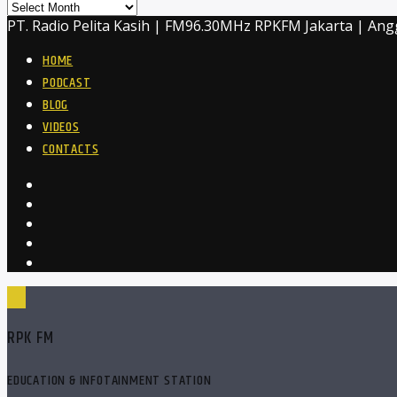
Archives
PT. Radio Pelita Kasih | FM96.30MHz RPKFM Jakarta | Ang
HOME
PODCAST
BLOG
VIDEOS
CONTACTS
RPK FM
EDUCATION & INFOTAINMENT STATION