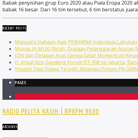
Babak penyisihan grup Euro 2020 atau Piala Eropa 2020 ak
babak 16 besar. Dari 16 tim tersebut, 6 tim berstatus juara
RECENT POSTS
Manuara Siahaan Ajak PEWARNA Indonesia Lakuka
Munas III MUKI Ricuh, Dugaan Pelanggaran Atura
JDN dan Delapan Aras Gereja Gelar Momentum Kesat
H. Arisal Azis Gandeng Forum RT-RW se-Jakarta, Ba
Yoseph Dasi Djawa Terpilih Aklamasi Pimpin PA GM
PAGES
1
RADIO PELITA KASIH | RPKFM 9630
ARCHIVES