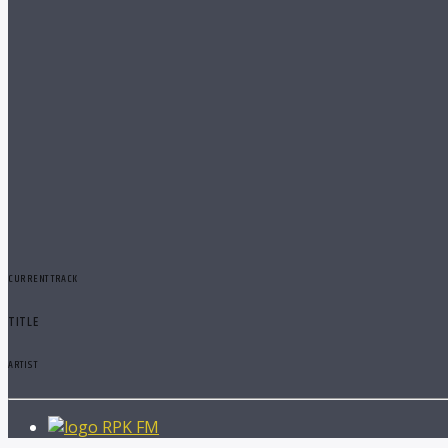
CURRENT TRACK
TITLE
ARTIST
RPK FM