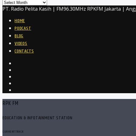
Archives
PT. Radio Pelita Kasih | FM96.30MHz RPKFM Jakarta | Ang
HOME
PODCAST
BLOG
VIDEOS
CONTACTS
RPK FM
EDUCATION & INFOTAINMENT STATION
CURRENT TRACK