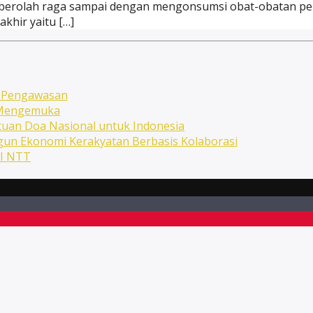
t, berolah raga sampai dengan mengonsumsi obat-obatan pe
khir yaitu […]
n Pengawasan
n Mengemuka
uan Doa Nasional untuk Indonesia
ngun Ekonomi Kerakyatan Berbasis Kolaborasi
NI NTT