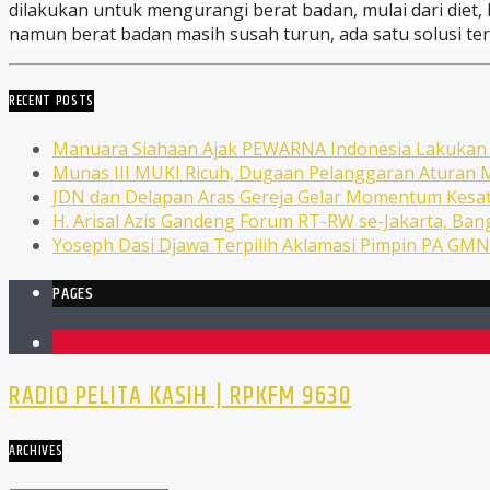
dilakukan untuk mengurangi berat badan, mulai dari die
namun berat badan masih susah turun, ada satu solusi tera
RECENT POSTS
Manuara Siahaan Ajak PEWARNA Indonesia Lakuka
Munas III MUKI Ricuh, Dugaan Pelanggaran Atura
JDN dan Delapan Aras Gereja Gelar Momentum Kesat
H. Arisal Azis Gandeng Forum RT-RW se-Jakarta, Ba
Yoseph Dasi Djawa Terpilih Aklamasi Pimpin PA GM
PAGES
1
RADIO PELITA KASIH | RPKFM 9630
ARCHIVES